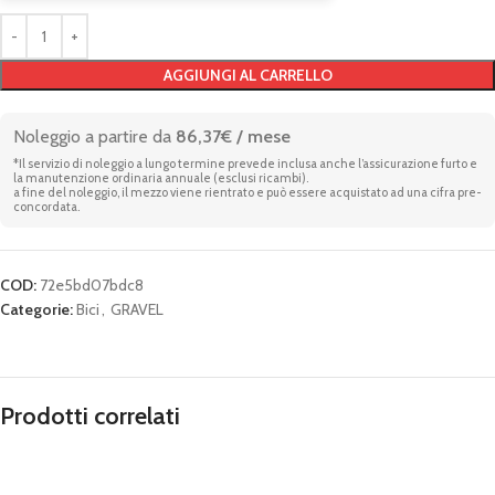
AGGIUNGI AL CARRELLO
Noleggio a partire da
86,37€ / mese
*Il servizio di noleggio a lungo termine prevede inclusa anche l’assicurazione furto e
la manutenzione ordinaria annuale (esclusi ricambi).
a fine del noleggio, il mezzo viene rientrato e può essere acquistato ad una cifra pre-
concordata.
COD:
72e5bd07bdc8
Categorie:
Bici
,
GRAVEL
Prodotti correlati