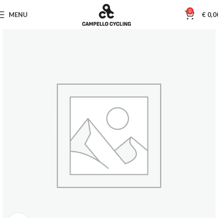
0
MENU
€
0,0