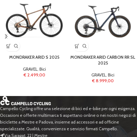
MONDRAKER ARID S 2025
MONDRAKER ARID CARBON RR SL
2025
GRAVEL
,
Bici
€
2.499,00
GRAVEL
,
Bici
€
8.999,00
Campello Cycling offre una selezione di bici ed e-bike per ogni esigenza.
Occasioni e offerte multimarca ti aspettano online o nei nostri negozi di
biciclette a Mestre e Padova, insieme ad accessori e ad officine
specializzate. Qualità, convenienza e servizio firmati Campello.
Via Saragat, 22 | Mestre