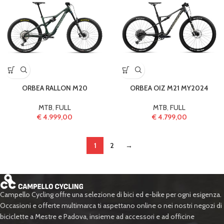
ORBEA RALLON M20
ORBEA OIZ M21 MY2024
MTB
,
FULL
MTB
,
FULL
€
4.999,00
€
4.799,00
1
2
→
Campello Cycling offre una selezione di bici ed e-bike per ogni esigenza.
Occasioni e offerte multimarca ti aspettano online o nei nostri negozi di
biciclette a Mestre e Padova, insieme ad accessori e ad officine