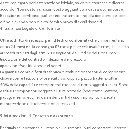
da te impiegato per la transazione iniziale, salvo tua espressa e diversa
accordo.
Non sosterrai alcun costo aggiuntivo a causa del rimborso
.
Eccezione:
il rimborso può essere trattenuto fino alla ricezione dei beni
o fino a quando non ci avrai fornito prova di averli rispediti.
4. Garanzia Legale di Conformità
Oltre al diritto di recesso, per i difetti di conformità che si manifestano
entro
24 mesi dalla consegna
(12 mesi per veicoli usati/demo), hai diritto
ai rimedi previsti dagli artt. 128 e seguenti del Codice del Consumo
(risoluzione del contratto, riduzione del prezzo o
riparazione/sostituzione del bene).
La garanzia copre difetti di fabbrica o malfunzionamenti di componenti
chiave come telaio, motore elettrico, display, pacco batteria (oltre il
50% della capacità) e componenti meccanici non soggetti a usura. Sono
esclusi i componenti soggetti a usura normale (pneumatici, catena,
pastiglie freno, ecc.) e i danni derivanti da uso improprio, mancata
manutenzione o interventi non autorizzati.
5. Informazioni di Contatto e Assistenza
Per qualsiasi domanda sul reso o sulla garanzia, puoi contattare il nostro