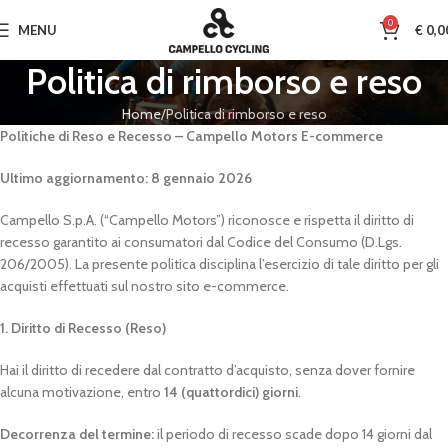
0
MENU
€
0,0
Politica di rimborso e reso
Home
Politica di rimborso e reso
Politiche di Reso e Recesso – Campello Motors E-commerce
Ultimo aggiornamento: 8 gennaio 2026
Campello S.p.A. (“Campello Motors”) riconosce e rispetta il diritto di
recesso garantito ai consumatori dal Codice del Consumo (D.Lgs.
206/2005). La presente politica disciplina l’esercizio di tale diritto per gli
acquisti effettuati sul nostro sito e-commerce.
1. Diritto di Recesso (Reso)
Hai il diritto di recedere dal contratto d’acquisto, senza dover fornire
alcuna motivazione, entro
14 (quattordici) giorni
.
Decorrenza del termine:
il periodo di recesso scade dopo 14 giorni dal