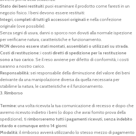
Stato dei beni restituiti:
puoi esaminare il prodotto come faresti in un
negozio fisico. I beni devono essere restituiti:
Integri, completi di tutti gli accessori originali
e nella confezione
originale (ove possibile).
Senza segni di usura, danni o sporco non dovuti alla normale ispezione
per verificarne natura, caratteristiche e funzionamento.
NON devono essere stati montati, assemblati o utilizzati su strada
.
Costi di restituzione:
i
costi diretti di spedizione per la restituzione
sono a tuo carico
. Se il reso avviene per difetto di conformità, i costi
saranno a nostro carico.
Responsabilità:
sei responsabile della diminuzione del valore dei beni
derivante da una manipolazione diversa da quella necessaria per
stabilirne la natura, le caratteristiche e il funzionamento.
3. Rimborso
Termine:
una volta ricevuta la tua comunicazione di recesso e dopo che
avremo ricevuto indietro i beni (o dopo che avrai fornito prova della
spedizione), ti
rimborseremo tutti i pagamenti ricevuti, senza indebito
ritardo e comunque entro 14 giorni
.
Modalità:
il rimborso avverrà utilizzando lo stesso mezzo di pagamento