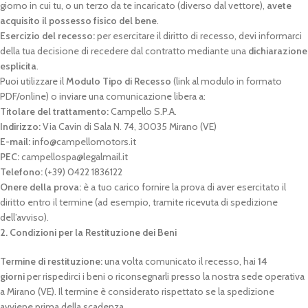
giorno in cui tu, o un terzo da te incaricato (diverso dal vettore),
avete
acquisito il possesso fisico del bene
.
Esercizio del recesso:
per esercitare il diritto di recesso, devi informarci
della tua decisione di recedere dal contratto mediante una
dichiarazione
esplicita
.
Puoi utilizzare il
Modulo Tipo di Recesso
(link al modulo in formato
PDF/online) o inviare una comunicazione libera a:
Titolare del trattamento:
Campello S.P.A.
Indirizzo:
Via Cavin di Sala N. 74, 30035 Mirano (VE)
E-mail:
info@campellomotors.it
PEC:
campellospa@legalmail.it
Telefono:
(+39) 0422 1836122
Onere della prova:
è a tuo carico fornire la prova di aver esercitato il
diritto entro il termine (ad esempio, tramite ricevuta di spedizione
dell’avviso).
2. Condizioni per la Restituzione dei Beni
Termine di restituzione:
una volta comunicato il recesso, hai
14
giorni
per rispedirci i beni o riconsegnarli presso la nostra sede operativa
a Mirano (VE). Il termine è considerato rispettato se la spedizione
avviene prima della scadenza.