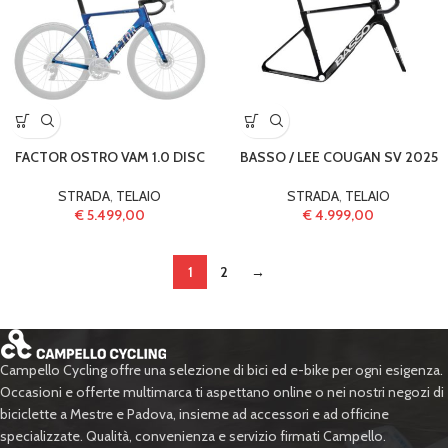
FACTOR OSTRO VAM 1.0 DISC
BASSO / LEE COUGAN SV 2025
STRADA
,
TELAIO
STRADA
,
TELAIO
€
5.499,00
€
4.999,00
1
2
→
Campello Cycling offre una selezione di bici ed e-bike per ogni esigenza.
Occasioni e offerte multimarca ti aspettano online o nei nostri negozi di
biciclette a Mestre e Padova, insieme ad accessori e ad officine
specializzate. Qualità, convenienza e servizio firmati Campello.