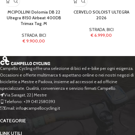
MCIPOLLINI Dolomia DB 22
CERVELO SOLOIST ULTEGRA
Ultegra 8150 Airbeat 400DB
2026
Trimax Tag. M
STRADA
,
BICI
STRADA
,
BICI
€
6.999,00
€
9.900,00
Campello Cycling offre una selezione di bici ed e-bike per ogni esigenza.
Occasioni e offerte multimarca ti aspettano online o nei nostri negozi di
biciclette a Mestre e Padova, insieme ad accessori e ad officine
specializzate. Qualità, convenienza e servizio firmati Campello.
Via Saragat, 22 | Mestre
Telefono: +39 041 2580393
Email: info@campellocycling.it
CATEGORIE
LINK UTILI