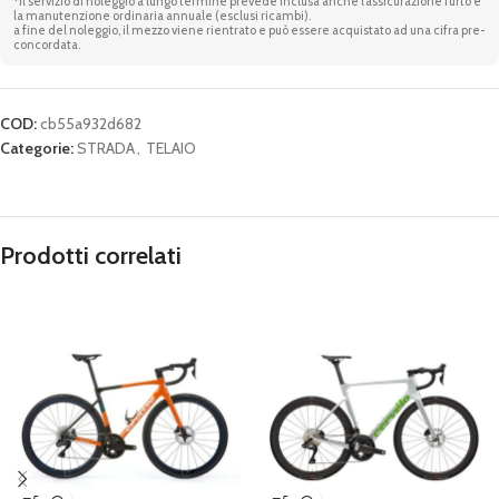
*Il servizio di noleggio a lungo termine prevede inclusa anche l’assicurazione furto e
la manutenzione ordinaria annuale (esclusi ricambi).
a fine del noleggio, il mezzo viene rientrato e può essere acquistato ad una cifra pre-
concordata.
COD:
cb55a932d682
Categorie:
STRADA
,
TELAIO
Prodotti correlati