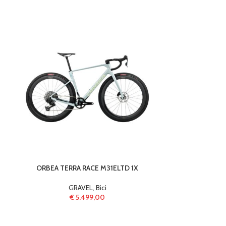
ORBEA TERRA RACE M31ELTD 1X
FOCUS
GRAVEL
,
Bici
€
5.499,00