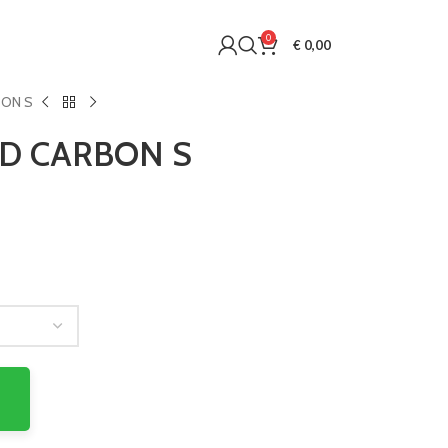
0
€
0,00
BON S
D CARBON S