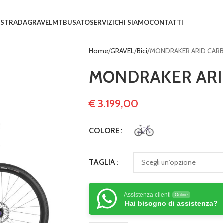
E
STRADA
GRAVEL
MTB
USATO
SERVIZI
CHI SIAMO
CONTATTI
Home
GRAVEL
Bici
MONDRAKER ARID CAR
MONDRAKER ARI
€
3.199,00
COLORE
TAGLIA
Assistenza clienti
Online
Hai bisogno di assistenza?