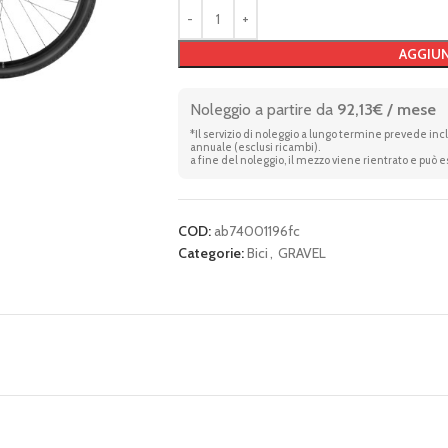
AGGIUN
Noleggio a partire da
92,13€ / mese
*Il servizio di noleggio a lungo termine prevede in
annuale (esclusi ricambi).
a fine del noleggio, il mezzo viene rientrato e può 
COD:
ab74001196fc
Categorie:
Bici
,
GRAVEL