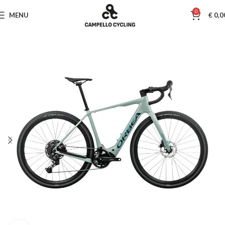
0
MENU
€
0,0