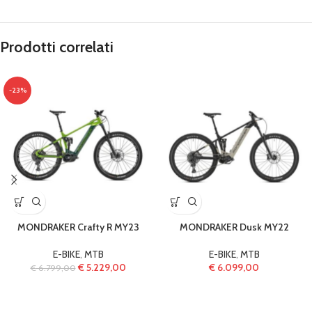
Prodotti correlati
-23%
MONDRAKER Crafty R MY23
MONDRAKER Dusk MY22
E-BIKE
,
MTB
E-BIKE
,
MTB
€
5.229,00
€
6.099,00
€
6.799,00