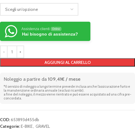
Assistenza clienti
Online
Hai bisogno di assistenza?
AGGIUNGI AL CARRELLO
Noleggio a partire da
109,41€ / mese
*Il servizio di noleggio a lungo termine prevede inclusa anche l’assicurazione furto e
la manutenzione ordinaria annuale (esclusi ricambi).
a fine del noleggio, il mezzo viene rientrato e può essere acquistato ad una cifra pre-
concordata.
COD:
653893d455db
Categorie:
E-BIKE
,
GRAVEL