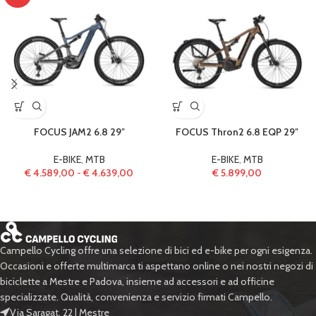
FOCUS JAM2 6.8 29″
FOCUS Thron2 6.8 EQP 29″
E-BIKE
,
MTB
E-BIKE
,
MTB
€
4.589,00
-
€
4.639,00
€
5.899,00
Campello Cycling offre una selezione di bici ed e-bike per ogni esigenza.
Occasioni e offerte multimarca ti aspettano online o nei nostri negozi di
biciclette a Mestre e Padova, insieme ad accessori e ad officine
specializzate. Qualità, convenienza e servizio firmati Campello.
Via Saragat, 22 | Mestre