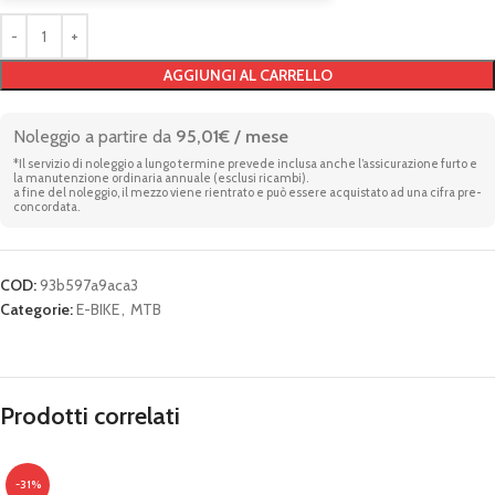
AGGIUNGI AL CARRELLO
Noleggio a partire da
95,01€ / mese
*Il servizio di noleggio a lungo termine prevede inclusa anche l’assicurazione furto e
la manutenzione ordinaria annuale (esclusi ricambi).
a fine del noleggio, il mezzo viene rientrato e può essere acquistato ad una cifra pre-
concordata.
COD:
93b597a9aca3
Categorie:
E-BIKE
,
MTB
Prodotti correlati
-31%