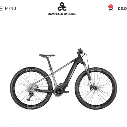
0
MENU
€
0,0