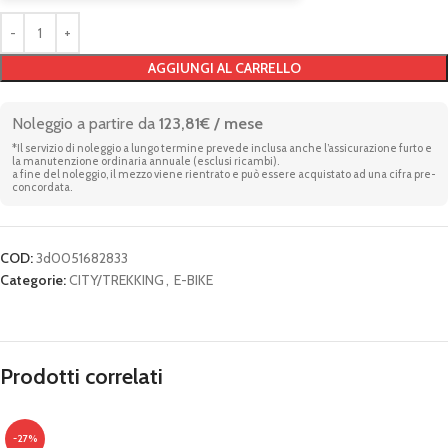
AGGIUNGI AL CARRELLO
Noleggio a partire da
123,81€ / mese
*Il servizio di noleggio a lungo termine prevede inclusa anche l’assicurazione furto e
la manutenzione ordinaria annuale (esclusi ricambi).
a fine del noleggio, il mezzo viene rientrato e può essere acquistato ad una cifra pre-
concordata.
COD:
3d0051682833
Categorie:
CITY/TREKKING
,
E-BIKE
Prodotti correlati
-27%