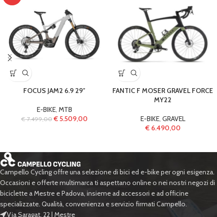
FOCUS JAM2 6.9 29″
FANTIC F MOSER GRAVEL FORCE
MY22
E-BIKE
,
MTB
€
5.509,00
E-BIKE
,
GRAVEL
€
7.499,00
€
6.490,00
Campello Cycling offre una selezione di bici ed e-bike per ogni esigenza.
Occasioni e offerte multimarca ti aspettano online o nei nostri negozi di
biciclette a Mestre e Padova, insieme ad accessori e ad officine
specializzate. Qualità, convenienza e servizio firmati Campello.
Via Saragat, 22 | Mestre