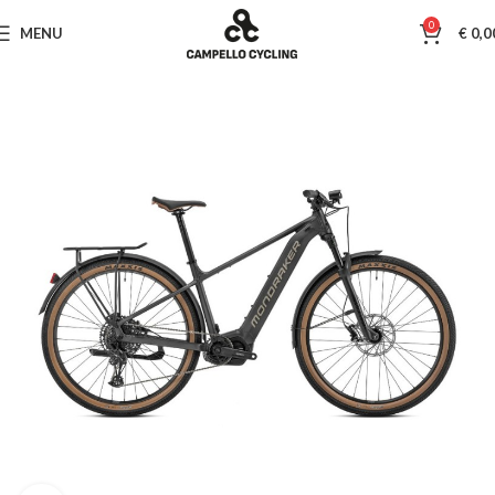
0
MENU
€
0,0