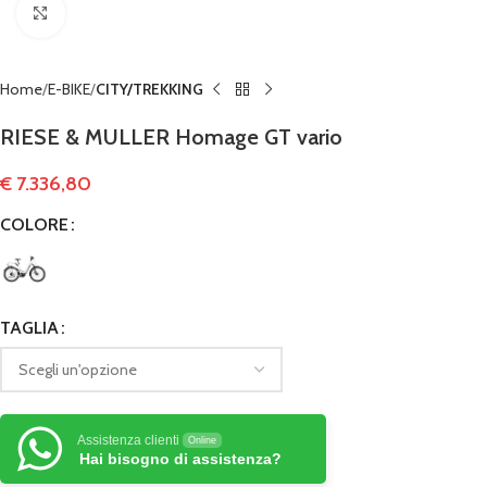
Clicca per ingrandire
Home
E-BIKE
CITY/TREKKING
RIESE & MULLER Homage GT vario
€
7.336,80
COLORE
TAGLIA
Assistenza clienti
Online
Hai bisogno di assistenza?