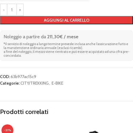
AGGIUNGI AL CARRELLO
Noleggio a partire da
211,30€ / mese
*Il servizio di noleggio a lungo termine prevede inclusa anche l’assicurazione furto e
la manutenzione ordinaria annuale (esclusi ricambi).
a fine del noleggio, il mezzo viene rientrato e può essere acquistato ad una cifra pre-
concordata.
COD:
63b977ac15c9
Categorie:
CITY/TREKKING
,
E-BIKE
Prodotti correlati
-31%