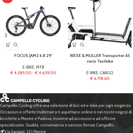
FOCUS JAM2 6.8 29″
RIESE & MULLER Transporter 65
vario Testbike
E-BIKE
,
MTB
€
4.589,00
-
€
4.639,00
E-BIKE
,
CARGO
€
6.718,60
Campello Cycling offre una selezione di bici ed e-bike per ogni esigenza.
Occasioni e offerte multimarca ti aspettano online o nei nostri negozi di
biciclette a Mestre e Padova, insieme ad accessori e ad officine
specializzate. Qualità, convenienza e servizio firmati Campello.
Via Saragat, 22 | Mestre