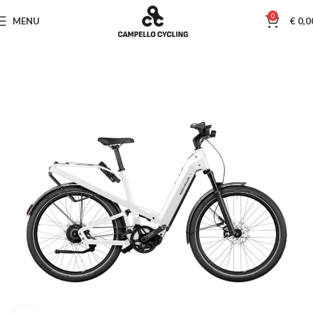
0
MENU
€
0,0