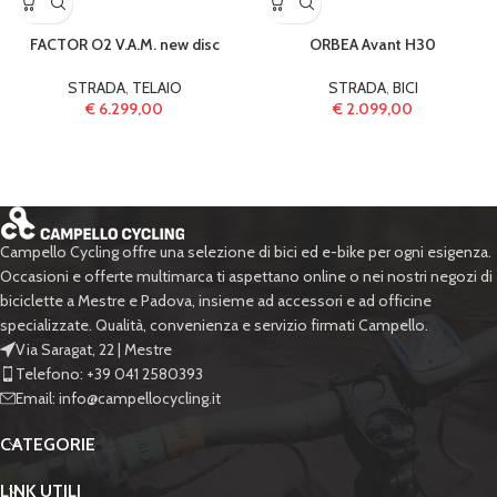
FACTOR O2 V.A.M. new disc
ORBEA Avant H30
STRADA
,
TELAIO
STRADA
,
BICI
€
6.299,00
€
2.099,00
Campello Cycling offre una selezione di bici ed e-bike per ogni esigenza.
Occasioni e offerte multimarca ti aspettano online o nei nostri negozi di
biciclette a Mestre e Padova, insieme ad accessori e ad officine
specializzate. Qualità, convenienza e servizio firmati Campello.
Via Saragat, 22 | Mestre
Telefono: +39 041 2580393
Email: info@campellocycling.it
CATEGORIE
LINK UTILI