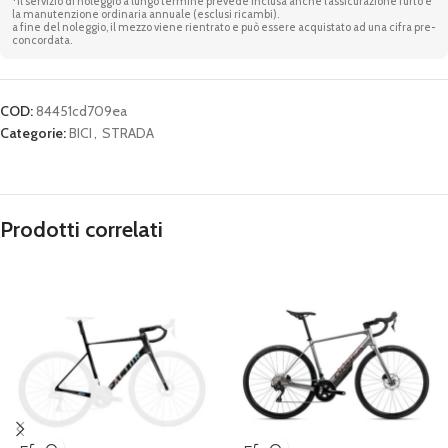
*Il servizio di noleggio a lungo termine prevede inclusa anche l’assicurazione furto e
la manutenzione ordinaria annuale (esclusi ricambi).
a fine del noleggio, il mezzo viene rientrato e può essere acquistato ad una cifra pre-
concordata.
COD:
84451cd709ea
Categorie:
BICI
,
STRADA
Prodotti correlati