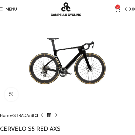
0
MENU
€
0,0
Clicca per ingrandire
Home
STRADA
BICI
CERVELO S5 RED AXS