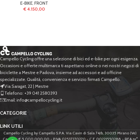
E-BIKE
,
FRONT
€
4.150,00
Campello Cycling offre una selezione di bici ed e-bike per ogni esigenza.
Occasioni e offerte multimarca ti aspettano online o nei nostri negozi di
biciclette a Mestre e Padova, insieme ad accessori e ad officine
specializzate. Qualità, convenienza e servizio firmati Campello.
Via Saragat, 22 | Mestre
Telefono: +39 041 2580393
Email: info@campellocycling.it
CATEGORIE
LINK UTILI
Campello Cycling by Campello S.P.A. Via Cavin di Sala 74/b, 30035 Mirano (Ve)
Cap.Soc. € 5.000.000,00 - P.IVA 02537270270 - C.F. 00221550288 - REA nr°