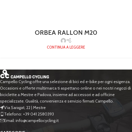
ORBEA RALLON M20
CONTINUA A LEGGERE
Campello Cycling offre una selezione di bici ed e-bike per ogni esigenza.
Occasioni e offerte multimarca ti aspettano online o nei nostri negozi di
biciclette a Mestre e Padova, insieme ad accessori e ad officine
specializzate. Qualità, convenienza e servizio firmati Campello.
Via Saragat, 22 | Mestre
Telefono: +39 041 2580393
Email: info@campellocycling.it