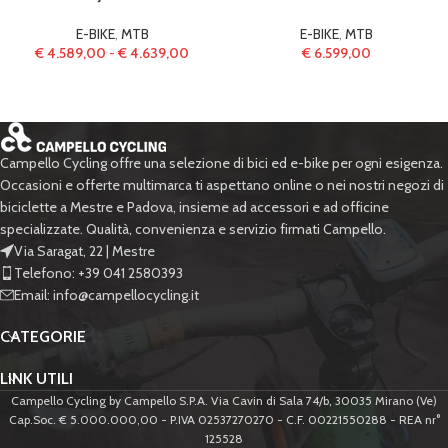
E-BIKE
,
MTB
E-BIKE
,
MTB
€
4.589,00
-
€
4.639,00
€
6.599,00
Campello Cycling offre una selezione di bici ed e-bike per ogni esigenza.
Occasioni e offerte multimarca ti aspettano online o nei nostri negozi di
biciclette a Mestre e Padova, insieme ad accessori e ad officine
specializzate. Qualità, convenienza e servizio firmati Campello.
Via Saragat, 22 | Mestre
Telefono: +39 041 2580393
Email: info@campellocycling.it
CATEGORIE
LINK UTILI
Campello Cycling by Campello S.P.A. Via Cavin di Sala 74/b, 30035 Mirano (Ve)
Cap.Soc. € 5.000.000,00 - P.IVA 02537270270 - C.F. 00221550288 - REA nr°
125528