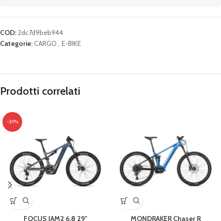
COD:
2dc7d9beb944
Categorie:
CARGO
,
E-BIKE
Prodotti correlati
-31%
FOCUS JAM2 6.8 29″
MONDRAKER Chaser R