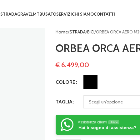
E
STRADA
GRAVEL
MTB
USATO
SERVIZI
CHI SIAMO
CONTATTI
Home
STRADA
BICI
ORBEA ORCA AERO M2
ORBEA ORCA AER
€
6.499,00
COLORE
TAGLIA
Assistenza clienti
Online
Hai bisogno di assistenza?