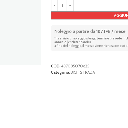
AGGIUN
Noleggio a partire da
187,17€ / mese
*Il servizio di noleggio a lungo termine prevede in
annuale (esclusi ricambi).
a fine del noleggio, il mezzo viene rientrato e può 
COD:
487085070e25
Categorie:
BICI
,
STRADA