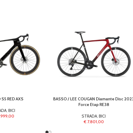
 S5 RED AXS
BASSO / LEE COUGAN Diamante Disc 202
Force Etap RE38
ADA
,
BICI
.999,00
STRADA
,
BICI
€
7.801,00