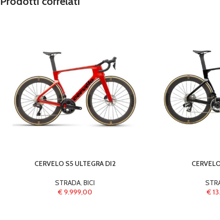
Prodotti correlati
CERVELO S5 ULTEGRA DI2
CERVELO
STRADA
,
BICI
STR
€
9.999,00
€
13