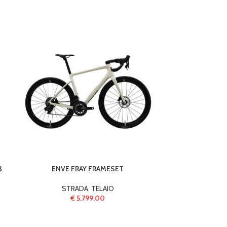
3
ENVE FRAY FRAMESET
BASSO / LEE CO
AXS 
STRADA
,
TELAIO
€
5.799,00
S