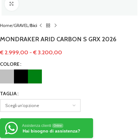
Clicca per ingrandire
Home
GRAVEL
Bici
MONDRAKER ARID CARBON S GRX 2026
€
2.999,00
-
€
3.200,00
COLORE
TAGLIA
Assistenza clienti
Online
Hai bisogno di assistenza?