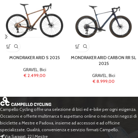
MONDRAKER ARID S 2025
MONDRAKER ARID CARBON RR SL
2025
GRAVEL
,
Bici
€
2.499,00
GRAVEL
,
Bici
€
8.999,00
Campello Cycling offre una selezione di bici ed e-bike per ogni esigenza.
Occasioni e offerte multimarca ti aspettano online o nei nostri negozi di
biciclette a Mestre e Padova, insieme ad accessori e ad officine
specializzate. Qualità, convenienza e servizio firmati Campello.
Via Saragat, 22 | Mestre