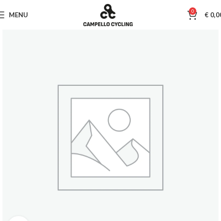
0
MENU
€
0,0