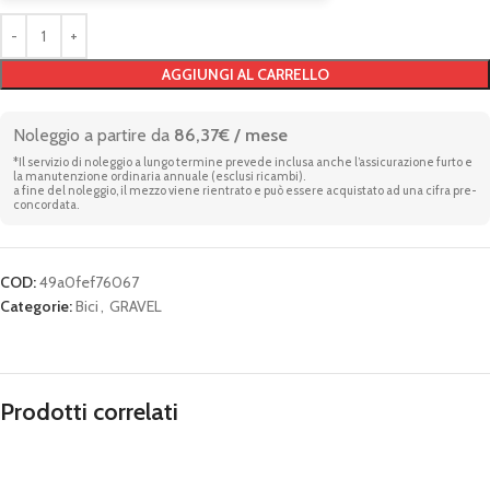
AGGIUNGI AL CARRELLO
Noleggio a partire da
86,37€ / mese
*Il servizio di noleggio a lungo termine prevede inclusa anche l’assicurazione furto e
la manutenzione ordinaria annuale (esclusi ricambi).
a fine del noleggio, il mezzo viene rientrato e può essere acquistato ad una cifra pre-
concordata.
COD:
49a0fef76067
Categorie:
Bici
,
GRAVEL
Prodotti correlati