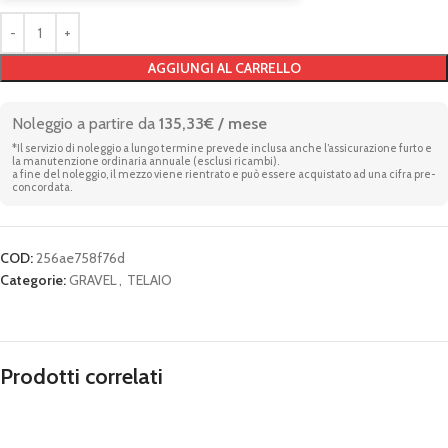
AGGIUNGI AL CARRELLO
Noleggio a partire da
135,33€ / mese
*Il servizio di noleggio a lungo termine prevede inclusa anche l’assicurazione furto e
la manutenzione ordinaria annuale (esclusi ricambi).
a fine del noleggio, il mezzo viene rientrato e può essere acquistato ad una cifra pre-
concordata.
COD:
256ae758f76d
Categorie:
GRAVEL
,
TELAIO
Prodotti correlati