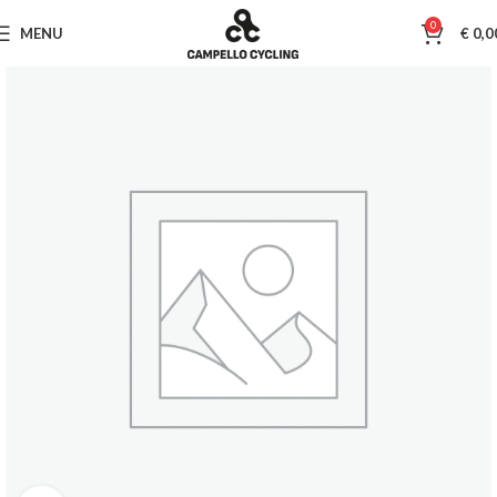
0
MENU
€
0,0