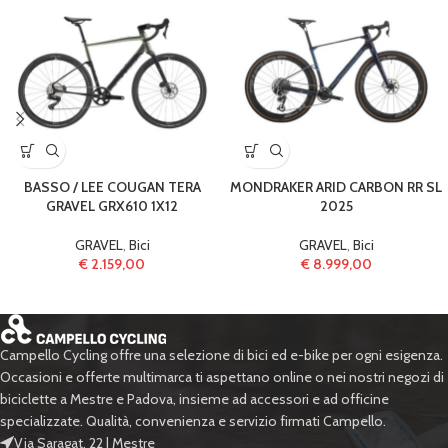
BASSO / LEE COUGAN TERA
MONDRAKER ARID CARBON RR SL
GRAVEL GRX610 1X12
2025
GRAVEL
,
Bici
GRAVEL
,
Bici
€
2.159,00
€
8.999,00
Campello Cycling offre una selezione di bici ed e-bike per ogni esigenza.
Occasioni e offerte multimarca ti aspettano online o nei nostri negozi di
biciclette a Mestre e Padova, insieme ad accessori e ad officine
specializzate. Qualità, convenienza e servizio firmati Campello.
Via Saragat, 22 | Mestre