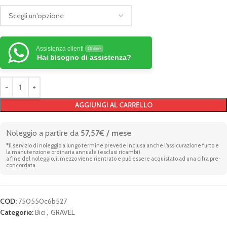
Assistenza clienti
Online
Hai bisogno di assistenza?
AGGIUNGI AL CARRELLO
Noleggio a partire da
57,57€ / mese
*Il servizio di noleggio a lungo termine prevede inclusa anche l’assicurazione furto e
la manutenzione ordinaria annuale (esclusi ricambi).
a fine del noleggio, il mezzo viene rientrato e può essere acquistato ad una cifra pre-
concordata.
COD:
750550c6b527
Categorie:
Bici
,
GRAVEL