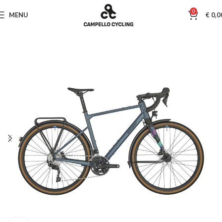
0
MENU
€
0,0