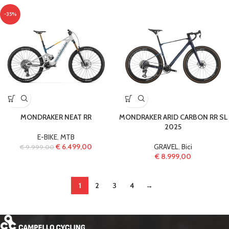
-35%
MONDRAKER NEAT RR
MONDRAKER ARID CARBON RR SL
2025
E-BIKE
,
MTB
€
6.499,00
GRAVEL
,
Bici
€
9.999,00
€
8.999,00
1
2
3
4
→