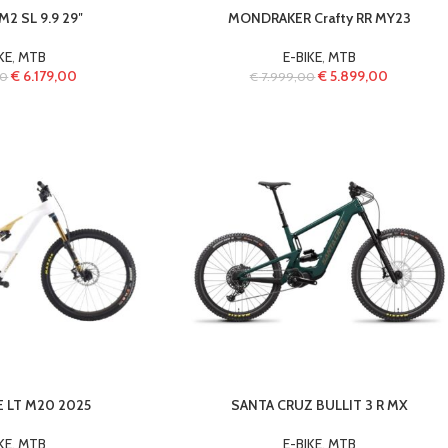
2 SL 9.9 29″
MONDRAKER Crafty RR MY23
KE
,
MTB
E-BIKE
,
MTB
€
6.179,00
€
5.899,00
00
€
7.999,00
E LT M20 2025
SANTA CRUZ BULLIT 3 R MX
KE
,
MTB
E-BIKE
,
MTB