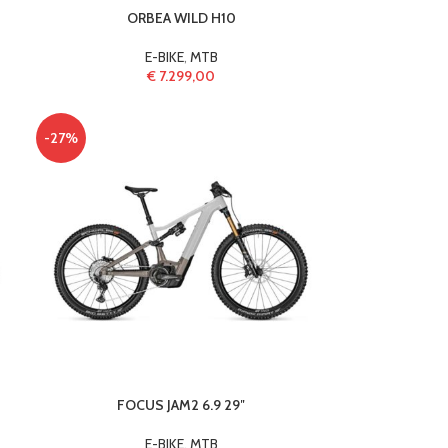
ORBEA WILD H10
E-BIKE
,
MTB
€
7.299,00
-27%
FOCUS JAM2 6.9 29″
E-BIKE
,
MTB