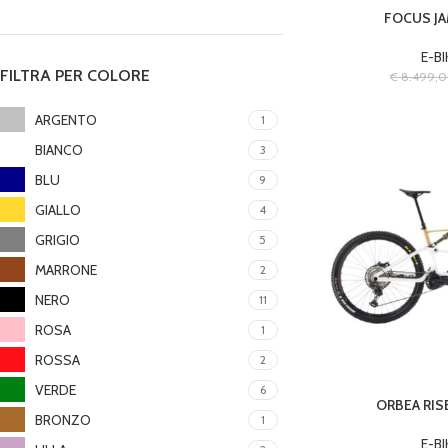
FOCUS JAM
E-BI
FILTRA PER COLORE
€
8.499,
ARGENTO
1
BIANCO
3
BLU
9
GIALLO
4
GRIGIO
5
MARRONE
2
NERO
11
ROSA
1
ROSSA
2
VERDE
6
ORBEA RIS
BRONZO
1
E-BI