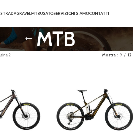
E
STRADA
GRAVEL
MTB
USATO
SERVIZI
CHI SIAMO
CONTATTI
MTB
gina 2
Mostra
9
12