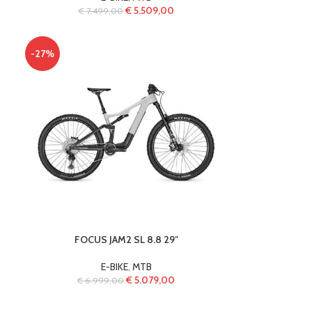
€
5.509,00
€
7.499,00
-27%
FOCUS JAM2 SL 8.8 29″
E-BIKE
,
MTB
€
5.079,00
€
6.999,00