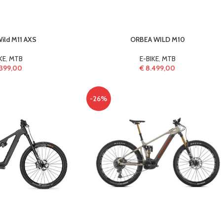
ild M11 AXS
ORBEA WILD M10
KE
,
MTB
E-BIKE
,
MTB
399,00
€
8.499,00
-26%