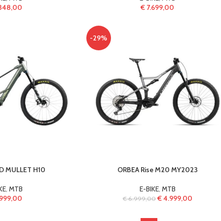
348,00
€
7.699,00
-29%
D MULLET H10
ORBEA Rise M20 MY2023
KE
,
MTB
E-BIKE
,
MTB
999,00
€
4.999,00
€
6.999,00