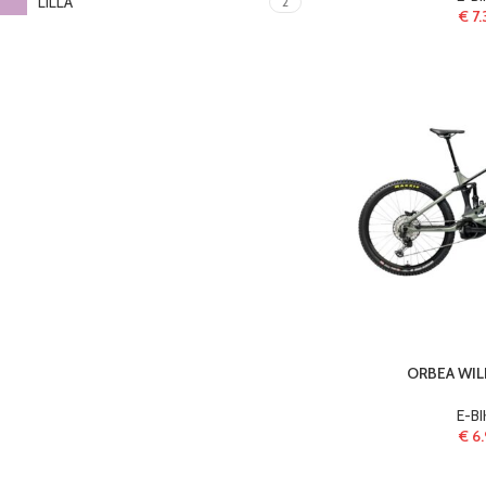
LILLA
2
€
7.
ORBEA WIL
E-BI
€
6.