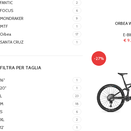
FANTIC
2
FOCUS
6
MONDRAKER
9
ORBEA W
MTF
1
Orbea
17
E-BI
€
9.
SANTA CRUZ
1
-27%
FILTRA PER TAGLIA
16''
1
20''
1
L
23
M
18
S
6
XL
2
12'
1